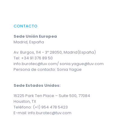
CONTACTO
Sede Unión Europea
Madrid, España
Av. Burgos, 114 - 3º 28050, Madrid(España)
Tel: +34 91 376 89 50
info.burotec@tuv.com/ sonia.yague@tuv.com
Persona de contacto: Sonia Yagüe
Sede Estados Unidos:
16225 Park Ten Place – Suite 500, 77084
Houston, TX
Teléfono: (+1) 954 478 5423
E-mail: info.burotec@tuv.com