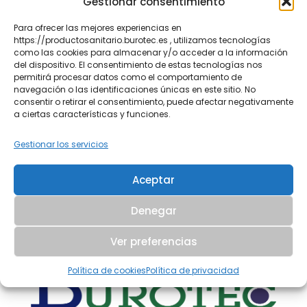
Gestionar consentimiento
Para ofrecer las mejores experiencias en
https://productosanitario.burotec.es , utilizamos tecnologías
Por favor, deja este campo vacío.
como las cookies para almacenar y/o acceder a la información
del dispositivo. El consentimiento de estas tecnologías nos
permitirá procesar datos como el comportamiento de
He leído y acepto la
cláusula de
navegación o las identificaciones únicas en este sitio. No
protección de datos
consentir o retirar el consentimiento, puede afectar negativamente
a ciertas características y funciones.
Gestionar los servicios
Aceptar
Denegar
Ver preferencias
Política de cookies
Política de privacidad