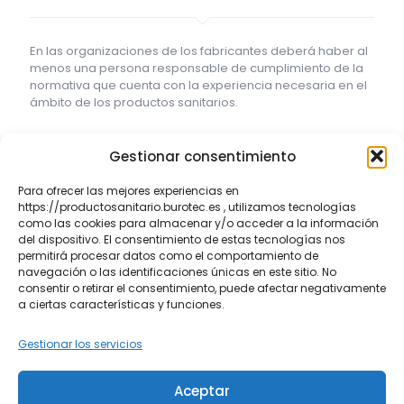
En las organizaciones de los fabricantes deberá haber al
menos una persona responsable de cumplimiento de la
normativa que cuenta con la experiencia necesaria en el
ámbito de los productos sanitarios.
Gestionar consentimiento
Desde
Burotec
contamos con expertos en este ámbito
que pueden cumplir las responsabilidades de
Para ofrecer las mejores experiencias en
cumplimiento con normativa que necesita su empresa.
https://productosanitario.burotec.es , utilizamos tecnologías
como las cookies para almacenar y/o acceder a la información
del dispositivo. El consentimiento de estas tecnologías nos
permitirá procesar datos como el comportamiento de
navegación o las identificaciones únicas en este sitio. No
REGISTRO FDA (ACCESO AL MERCADO
consentir o retirar el consentimiento, puede afectar negativamente
a ciertas características y funciones.
USA)
Gestionar los servicios
En
EEUU
existe un organismo llamado
FDA (Food & Drug
Aceptar
Administration)
que es el encargado de gestionar las