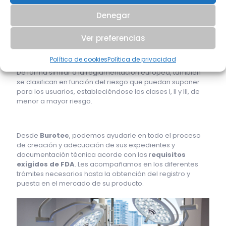
normativas y velar por su aplicación. Los productos
Denegar
sanitarios están bajo el paraguas de dicho organismo, de
modo que tienen que cumplir una serie de requisitos
Ver preferencias
dependiendo su clasificación.
Política de cookies
Política de privacidad
De forma similar a la reglamentación europea, también
se clasifican en función del riesgo que puedan suponer
para los usuarios, estableciéndose las clases I, II y III, de
menor a mayor riesgo.
Desde
Burotec
, podemos ayudarle en todo el proceso
de creación y adecuación de sus expedientes y
documentación técnica acorde con los r
equisitos
exigidos de FDA
. Les acompañamos en los diferentes
trámites necesarios hasta la obtención del registro y
puesta en el mercado de su producto.