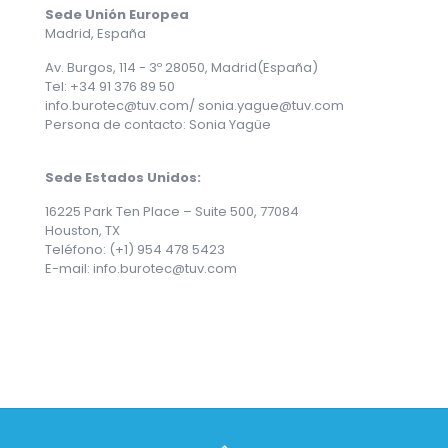
Sede Unión Europea
Madrid, España
Av. Burgos, 114 - 3º 28050, Madrid(España)
Tel: +34 91 376 89 50
info.burotec@tuv.com/ sonia.yague@tuv.com
Persona de contacto: Sonia Yagüe
Sede Estados Unidos:
16225 Park Ten Place – Suite 500, 77084
Houston, TX
Teléfono: (+1) 954 478 5423
E-mail: info.burotec@tuv.com